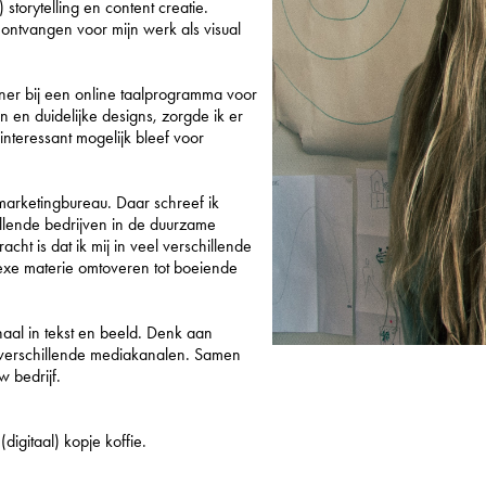
 storytelling en content creatie.
ntvangen voor mijn werk als visual
ner bij een online taalprogramma voor
en duidelijke designs, zorgde ik er
interessant mogelijk bleef voor
arketingbureau. Daar schreef ik
illende bedrijven in de duurzame
cht is dat ik mij in veel verschillende
xe materie omtoveren tot boeiende
rhaal in tekst en beeld. Denk aan
r verschillende mediakanalen. Samen
w bedrijf.
igitaal) kopje koffie.