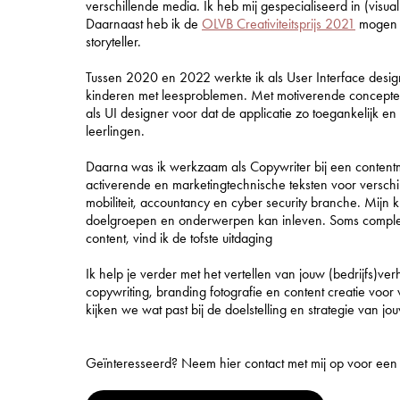
verschillende media. Ik heb mij gespecialiseerd in (visual)
Daarnaast heb ik de
OLVB Creativiteitsprijs 2021
mogen o
storyteller.
Tussen 2020 en 2022 werkte ik als User Interface desig
kinderen met leesproblemen. Met motiverende concepten 
als UI designer voor dat de applicatie zo toegankelijk en 
leerlingen.
Daarna was ik werkzaam als Copywriter bij een contentm
activerende en marketingtechnische teksten voor versch
mobiliteit, accountancy en cyber security branche. Mijn kra
doelgroepen en onderwerpen kan inleven. Soms comple
content, vind ik de tofste uitdaging
Ik help je verder met het vertellen van jouw (bedrijfs)ve
copywriting, branding fotografie en content creatie voo
kijken we wat past bij de doelstelling en strategie van jou
Geïnteresseerd? Neem hier contact met mij op voor een (d